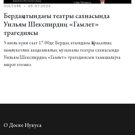
CULTURE
•
05.07.2023
Бердақ атындағы театры сахнасында
Уильям Шекспирдиң «Гамлет»
трагедиясы
5-июль күни саат 17-00де Бердақ атындағы Қарақалпақ
мәмлекетлик академиялық музыкалы театры сахнасында
Уильям Шекспирдиң «Гамлет» трагедиясын тамашалаӯға
мирәт етемиз.
О Доске Нукуса