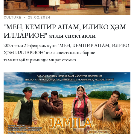
CULTURE
•
25.02.2024
"МЕН, КЕМПИР АПАМ, ИЛИКО ҲӘМ
ИЛЛАРИОН" атлы спектакли
2024-жыл 25-февраль күни "МЕН, КЕМПИР АПАМ, ИЛИКО
ҲӘМ ИЛЛАРИОН" атлы спектаклине бәрше
тамашагѳйлеримизди мирәт етемиз.