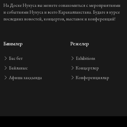
На Доске Нукуса вы можете ознакомиться с мероприятиями
и событиями Нукуса и всего Каракалпакстана. Будьте в курсе
последних новостей, концертов, выставок и конференций!
Бөлимлер
Режелер
Бас бет
Exhibitions
Байланыс
Концертлер
Афиша хаққында
Конференциялар