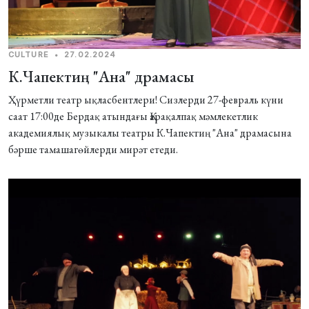
CULTURE
•
27.02.2024
К.Чапектиң "Ана" драмасы
Ҳүрметли театр ықласбентлери! Сизлерди 27-февраль күни
саат 17:00де Бердақ атындағы Қарақалпақ мәмлекетлик
академиялық музыкалы театры К.Чапектиң "Ана" драмасына
бәрше тамашагѳйлерди мирәт етеди.