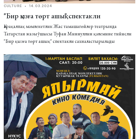
CULTURE
•
14.03.2024
"Бир қызға төрт ашық" спектакли
Қарақалпақ мәмлекетлик Жас тамашагөйлер театрында
Татарстан жазыўшысы Туфан Миннуллин қәлемине тийисли
"Бир қызға төрт ашық" спектакли сахналастырылады