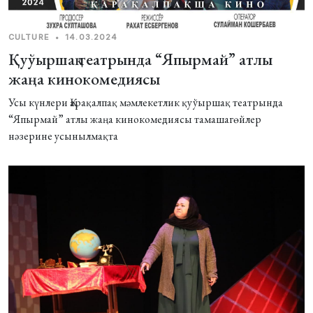
CULTURE
•
14.03.2024
Қуўыршақ театрында “Япырмай” атлы
жаңа кинокомедиясы
Усы күнлери Қарақалпақ мәмлекетлик қуўыршақ театрында
“Япырмай” атлы жаңа кинокомедиясы тамашагөйлер
нәзерине усынылмақта