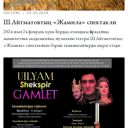
CULTURE
•
24.02.2024
Ш.Айтматовтың «Жамила» спектакли
2024-жыл 24-февраль күни Бердақ атындағы Қарақалпақ
мәмлекетлик академиялық музыкалы театры Ш.Айтматовтың
«Жамила» спектаклине бәрше тамашагѳйлерди мирәт етеди.