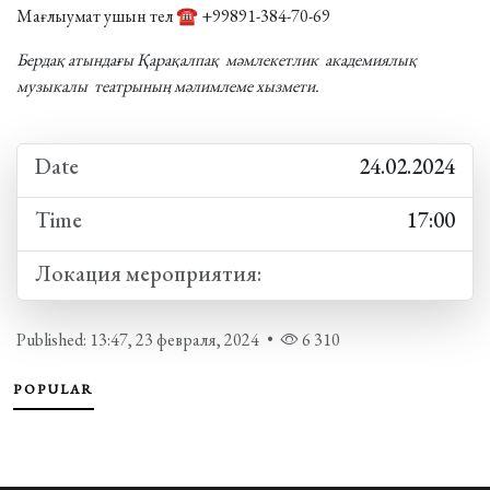
Мағлыумат ушын тел ☎️
+99891-384-70-69
Бердақ атындағы Қарақалпақ мәмлекетлик академиялық
музыкалы театрының мәлимлеме хызмети.
Date
24.02.2024
Time
17:00
Локация мероприятия:
Published: 13:47, 23 февраля, 2024
•
6 310
POPULAR