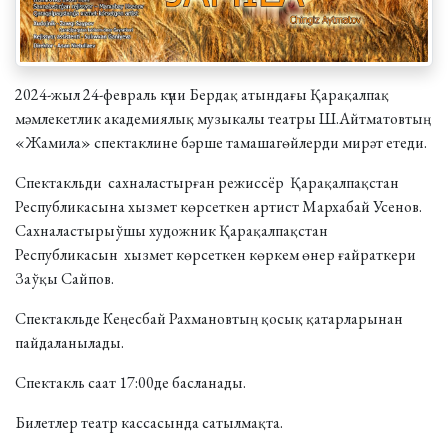
2024-жыл 24-февраль күни Бердақ атындағы Қарақалпақ
мәмлекетлик академиялық музыкалы театры Ш.Айтматовтың
«Жамила» спектаклине бәрше тамашагѳйлерди мирәт етеди.
Спектакльди сахналастырған режиссёр Қарақалпақстан
Республикасына хызмет көрсеткен артист Мархабай Усенов.
Сахналастырыўшы художник Қарақалпақстан
Республикасын хызмет көрсеткен көркем өнер ғайраткери
Заўқы Сайпов.
Спектакльде Кеңесбай Рахмановтың қосық қатарларынан
пайдаланылады.
Спектакль саат 17:00де басланады.
Билетлер театр кассасында сатылмақта.