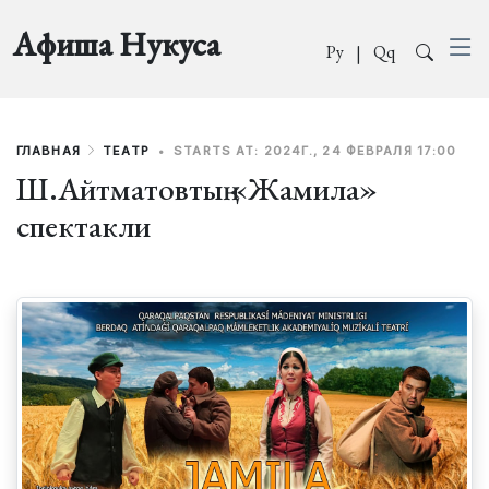
Афиша Нукуса
Ру
|
Qq
ГЛАВНАЯ
ТЕАТР
•
STARTS AT: 2024Г., 24 ФЕВРАЛЯ 17:00
Ш.Айтматовтың «Жамила»
спектакли