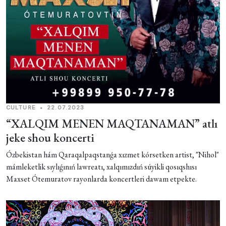
CULTURE
•
22.07.2023
“XALQIM MENEN MAQTANAMAN” atlı
jeke shou koncerti
Ózbekistan hám Qaraqalpaqstanǵa xızmet kórsetken artist, "Nihol"
mámleketlik sıylıǵınıń lawreatı, xalqımızdıń súyikli qosıqshısı
Maxset Ótemuratov rayonlarda koncertleri dawam etpekte.