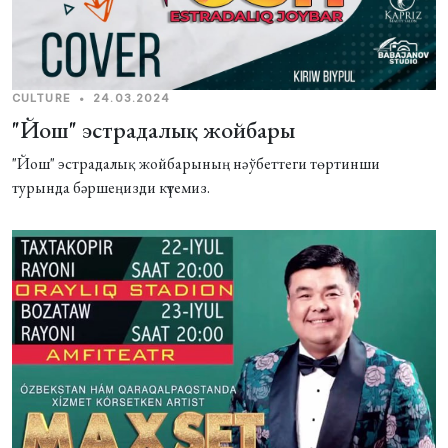
CULTURE
•
24.03.2024
"Йош" эстрадалық жойбары
"Йош" эстрадалық жойбарының нәўбеттеги төртинши
турында бәршеңизди күтемиз.