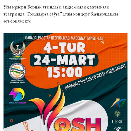
Усы күнлери Бердақ атындағы академиялық музыкалы
театрында “Гозалларға саўға” атлы концерт бағдарламасы
өткерилмекте