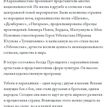
В Каракалпакстане проживают представители многих
национальностей. Их жизнь в дружбе и согласии стала
центральной темой мероприятия. Были исполнены отрывки
из народных поэм, каракалпакские песни «Шагала»,
«Дембермес», «Нигарым», продекламированы образцы
произведений Алишера Навои, Бердаха, Махтумкули и Абая.
Исполнив стихотворение Героя Узбекистана Ибраима
Юсупова «Тугишганлик» и написанную на его стихи песня
«Узбекистан», артисты воспели ценность межнационального
согласия, единства и мира.
В театре состоялась беседа Президента с каракалпакскими
артистами и представителями сферы культуры. Он высоко
оценил художественную программу.
Узбеки и каракалпаки – один народ с двумя языками. Веками
живущие бок о бок, они стали друзьями и братьями, одним
народом. Сегодня они вместе идут по пути мирного развития
и процветания страны. Воплощение этого можно увидеть не
только на сцене, но и в нашей жизни.