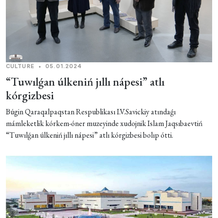
CULTURE
•
05.01.2024
“Tuwılǵan úlkeniń jıllı nápesi” atlı
kórgizbesi
Búgin Qaraqalpaqstan Respublikası I.V.Savickiy atındaǵı
mámleketlik kórkem-óner muzeyinde xudojnik Islam Jaqsıbaevtiń
“Tuwılǵan úlkeniń jıllı nápesi” atlı kórgizbesi bolıp ótti.