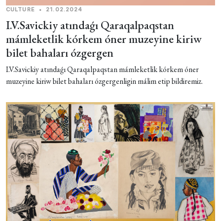
CULTURE
•
21.02.2024
I.V.Savickiy atındaǵı Qaraqalpaqstan
mámleketlik kórkem óner muzeyine kiriw
bilet bahaları ózgergen
I.V.Savickiy atındaǵı Qaraqalpaqstan mámleketlik kórkem óner
muzeyine kiriw bilet bahaları ózgergenligin málim etip bildiremiz.