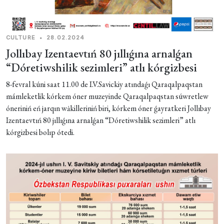
CULTURE
•
28.02.2024
Jollıbay Izentaevtıń 80 jıllıǵına arnalǵan
“Dóretiwshilik sezimleri” atlı kórgizbesi
8-fevral kúni saat 11.00 de I.V.Savickiy atındaǵı Qaraqalpaqstan
mámleketlik kórkem óner muzeyinde Qaraqalpaqstan súwretlew
óneriniń eń jarqın wȧkilleriniń biri, kórkem óner ǵayratkeri Jollıbay
Izentaevtıń 80 jıllıǵına arnalǵan “Dóretiwshilik sezimleri” atlı
kórgizbesi bolıp ótedi.