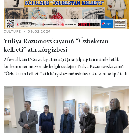
CULTURE
•
09.02.2024
Yuliya Razumovskayanıń “Ózbekstan
kelbeti” atlı kórgizbesi
9-fevral kúni I.V.Savickiy atındaǵı Qaraqalpaqstan mámleketlik
kórkem óner muzeyinde belgili xudojnik Yuliya Razumovskayanıń
“Ózbekstan kelbeti” atlı kórgizbesiniń ashılıw máresimi bolıp ótedi.