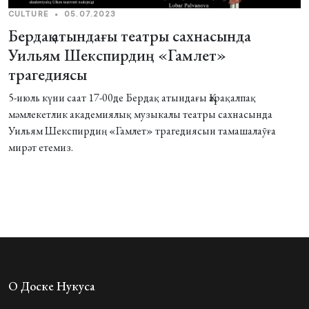
CULTURE
•
05.07.2023
Бердақ атындағы театры сахнасында
Уильям Шекспирдиң «Гамлет»
трагедиясы
5-июль күни саат 17-00де Бердақ атындағы Қарақалпақ
мәмлекетлик академиялық музыкалы театры сахнасында
Уильям Шекспирдиң «Гамлет» трагедиясын тамашалаӯға
мирәт етемиз.
О Доске Нукуса