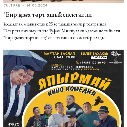
CULTURE
•
14.03.2024
"Бир қызға төрт ашық" спектакли
Қарақалпақ мәмлекетлик Жас тамашагөйлер театрында
Татарстан жазыўшысы Туфан Миннуллин қәлемине тийисли
"Бир қызға төрт ашық" спектакли сахналастырылады