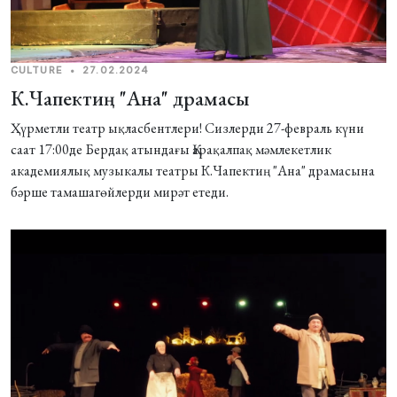
CULTURE
•
27.02.2024
К.Чапектиң "Ана" драмасы
Ҳүрметли театр ықласбентлери! Сизлерди 27-февраль күни
саат 17:00де Бердақ атындағы Қарақалпақ мәмлекетлик
академиялық музыкалы театры К.Чапектиң "Ана" драмасына
бәрше тамашагѳйлерди мирәт етеди.