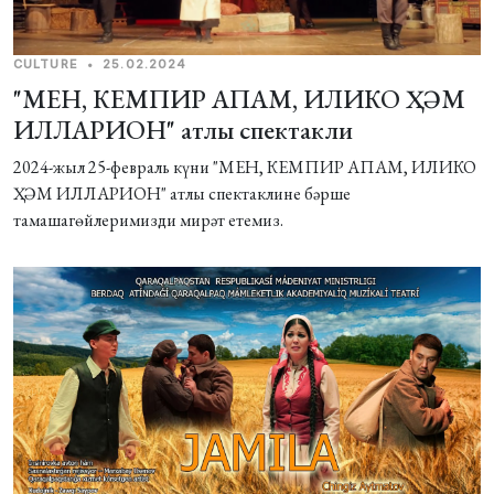
CULTURE
•
25.02.2024
"МЕН, КЕМПИР АПАМ, ИЛИКО ҲӘМ
ИЛЛАРИОН" атлы спектакли
2024-жыл 25-февраль күни "МЕН, КЕМПИР АПАМ, ИЛИКО
ҲӘМ ИЛЛАРИОН" атлы спектаклине бәрше
тамашагѳйлеримизди мирәт етемиз.