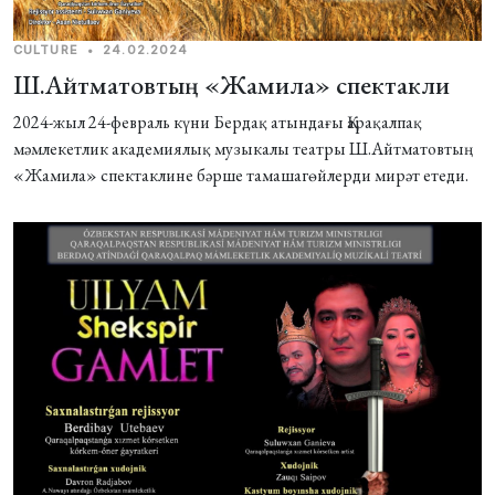
CULTURE
•
24.02.2024
Ш.Айтматовтың «Жамила» спектакли
2024-жыл 24-февраль күни Бердақ атындағы Қарақалпақ
мәмлекетлик академиялық музыкалы театры Ш.Айтматовтың
«Жамила» спектаклине бәрше тамашагѳйлерди мирәт етеди.