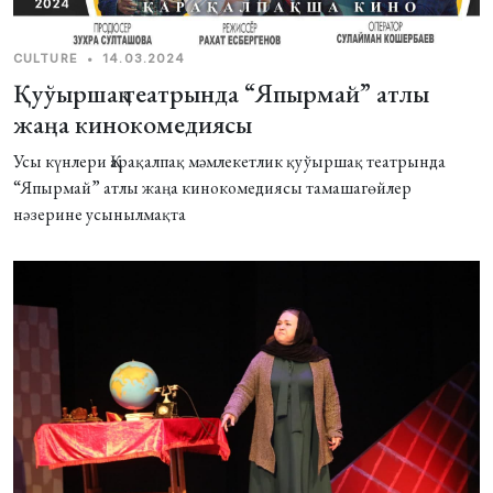
CULTURE
•
14.03.2024
Қуўыршақ театрында “Япырмай” атлы
жаңа кинокомедиясы
Усы күнлери Қарақалпақ мәмлекетлик қуўыршақ театрында
“Япырмай” атлы жаңа кинокомедиясы тамашагөйлер
нәзерине усынылмақта