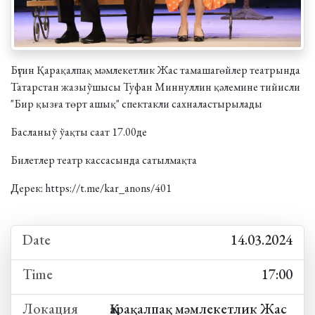
Бүгин Қарақалпақ мәмлекетлик Жас тамашагөйлер театрында
Татарстан жазыўшысы Туфан Миннуллин қәлемине тийисли
"Бир қызға төрт ашық" спектакли сахналастырылады
Басланыў ўақты саат 17.00де
Билетлер театр кассасында сатылмақта
Дерек:
https://t.me/kar_anons/401
Date
14.03.2024
Time
17:00
Локация
Қарақалпақ мәмлекетлик Жас