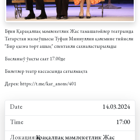
Бүгин Қарақалпақ мәмлекетлик Жас тамашагөйлер театрында
Татарстан жазыўшысы Туфан Миннуллин қәлемине тийисли
"Бир қызға төрт ашық" спектакли сахналастырылады
Басланыў ўақты саат 17.00де
Билетлер театр кассасында сатылмақта
Дерек:
https://t.me/kar_anons/401
Date
14.03.2024
Time
17:00
Локация:
Қарақалпақ мәмлекетлик Жас