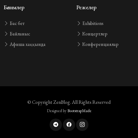
Бөлимлер
Режелер
Бас бет
Exhibitions
Байланыс
Концертлер
Афиша хаққында
Конференциялар
© Copyright
ZenBlog
. All Rights Reserved
Designed by
BootstrapMade