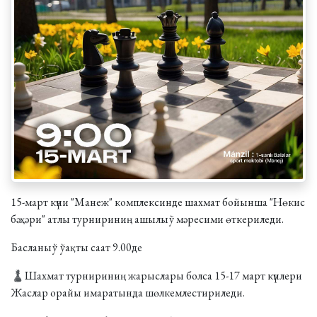
15-март күни "Манеж" комплексинде шахмат бойынша "Нөкис
бәҳәри" атлы турнириниң ашылыў мәресими өткериледи.
Басланыў ўақты саат 9.00де
♟Шахмат турнириниң жарыслары болса 15-17 март күнлери
Жаслар орайы имаратында шөлкемлестириледи.