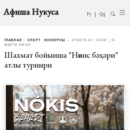
Афиша Нукуса
Ру
|
Qq
ГЛАВНАЯ
СПОРТ
,
КОНКУРСЫ
•
STARTS AT: 2024Г., 15
МАРТА 09:00
Шахмат бойынша "Нөкис бәҳәри"
атлы турнири