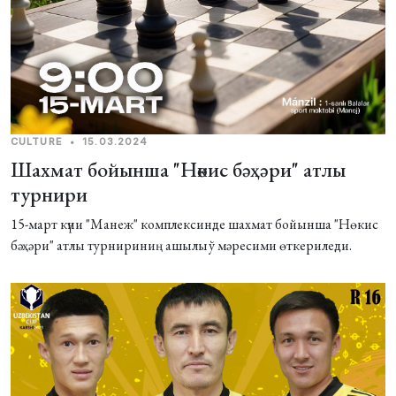
CULTURE
•
15.03.2024
Шахмат бойынша "Нөкис бәҳәри" атлы
турнири
15-март күни "Манеж" комплексинде шахмат бойынша "Нөкис
бәҳәри" атлы турнириниң ашылыў мәресими өткериледи.