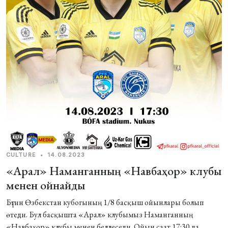
CULTURE
•
14.08.2023
«Арал» Наманганның «Навбаҳор» клубы
менен ойнайды
Бүгин Өзбекстан кубогының 1/8 басқыш ойынлары болып
өтеди. Бул басқышта «Арал» клубымыз Наманганның
«Навбаҳор» клубы менен беллеседи. Ойын саат 17:30 да