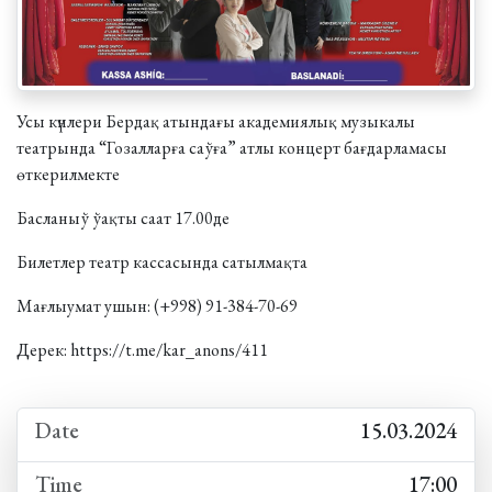
Усы күнлери Бердақ атындағы академиялық музыкалы
театрында “Гозалларға саўға” атлы концерт бағдарламасы
өткерилмекте
Басланыў ўақты саат 17.00де
Билетлер театр кассасында сатылмақта
Мағлыумат ушын: (+998) 91-384-70-69
Дерек:
https://t.me/kar_anons/411
Date
15.03.2024
Time
17:00