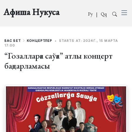
Афиша Нукуса
Ру
|
Qq
БАС БЕТ
КОНЦЕРТЛЕР
•
STARTS AT: 2024Г., 15 МАРТА
17:00
“Гозалларға саўға” атлы концерт
бағдарламасы