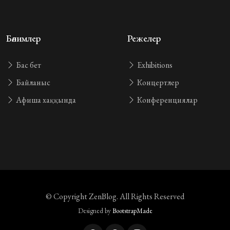
Бөлимлер
Режелер
Бас бет
Exhibitions
Байланыс
Концертлер
Афиша хаққында
Конференциялар
© Copyright
ZenBlog
. All Rights Reserved
Designed by
BootstrapMade