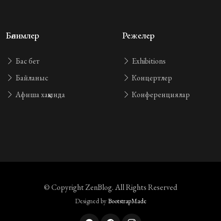
Бөлимлер
Режелер
Бас бет
Exhibitions
Байланыс
Концертлер
Афиша хаққында
Конференциялар
© Copyright
ZenBlog
. All Rights Reserved
Designed by
BootstrapMade