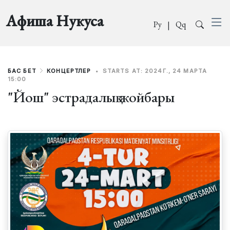
Афиша Нукуса
Ру
|
Qq
БАС БЕТ
КОНЦЕРТЛЕР
•
STARTS AT: 2024Г., 24 МАРТА
15:00
"Йош" эстрадалық жойбары