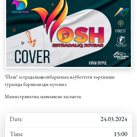
"Йош" эстрадалық жойбарының нәўбеттеги төртинши
турында бәршеңизди күтемиз.
Министрликтиң мәлимлеме хызмети.
Date
24.03.2024
Time
15:00