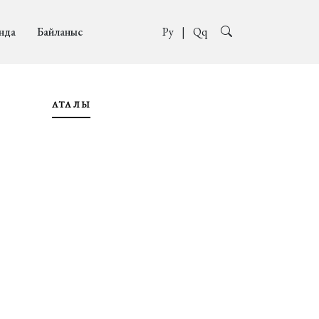
нда
Байланыс
Ру
|
Qq
АТАҚЛЫ