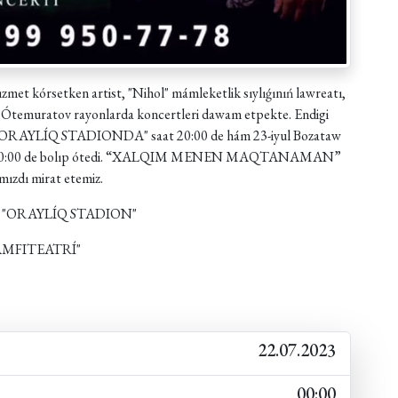
et kórsetken artist, "Nihol" mámleketlik sıylıǵınıń lawreatı,
et Ótemuratov rayonlarda koncertleri dawam etpekte. Endigi
onı "ORAYLÍQ STADIONDA" saat 20:00 de hám 23-iyul Bozataw
 20:00 de bolıp ótedi. “XALQIM MENEN MAQTANAMAN”
qımızdı mirat etemiz.
yonı "ORAYLÍQ STADION"
ı "AMFITEATRÍ"
22.07.2023
00:00