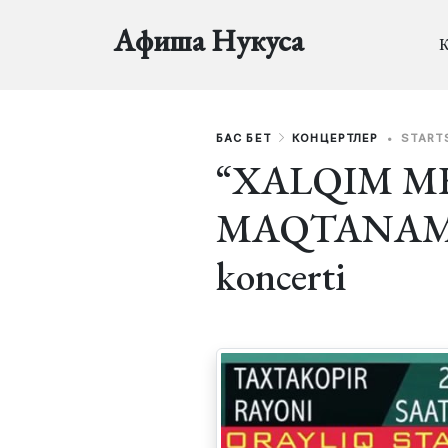
Афиша Нукуса
К
БАС БЕТ
КОНЦЕРТЛЕР
•
STARTS
“XALQIM M
MAQTANAMAN”
koncerti