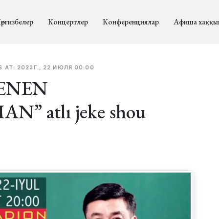
өргизбелер
Концертлер
Конференциялар
Афиша хаққы
 AT: 2023Г., 22 ИЮЛЯ 00:00
ENEN
 atlı jeke shou