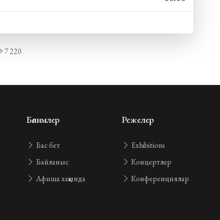
7 220
Бөлимлер
Режелер
Бас бет
Exhibitions
Байланыс
Концертлер
Афиша хаққында
Конференциялар