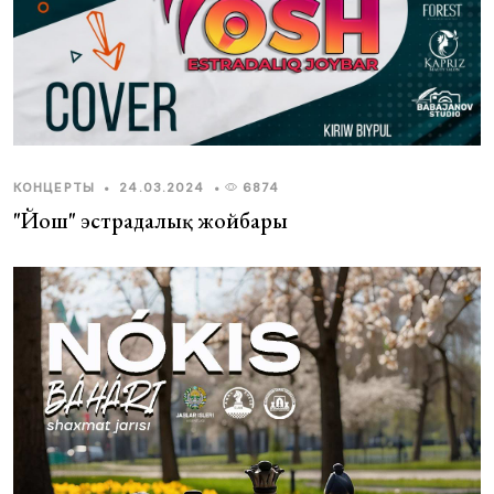
КОНЦЕРТЫ
•
24.03.2024
•
6874
"Йош" эстрадалық жойбары