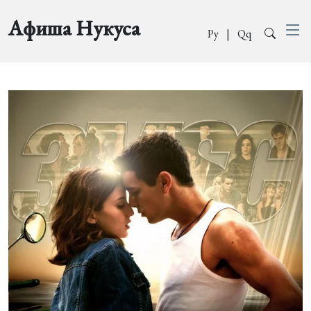
Афиша Нукуса
Ру
|
Qq