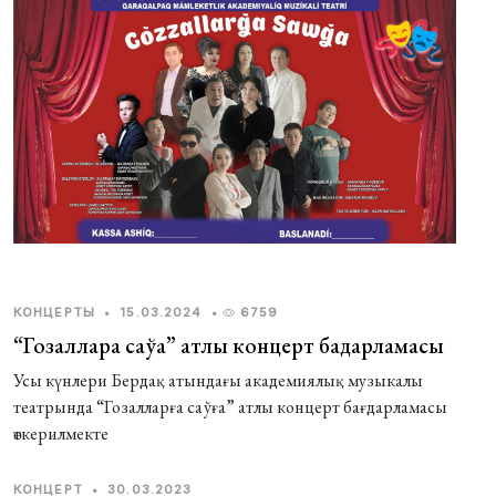
КОНЦЕРТЫ
•
15.03.2024
•
6759
“Гозалларға саўға” атлы концерт бағдарламасы
Усы күнлери Бердақ атындағы академиялық музыкалы
театрында “Гозалларға саўға” атлы концерт бағдарламасы
өткерилмекте
КОНЦЕРТ
•
30.03.2023