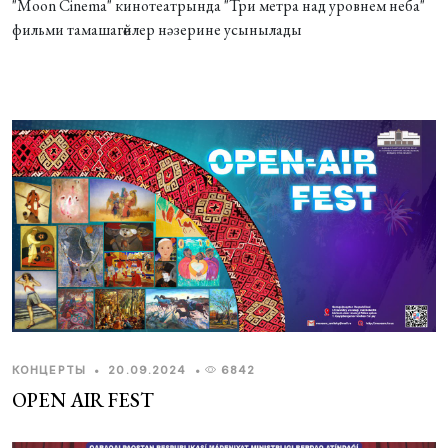
"Moon Cinema" кинотеатрында "Три метра над уровнем неба"
фильми тамашагөйлер нәзерине усынылады
КОНЦЕРТЫ
•
20.09.2024
•
6842
OPEN AIR FEST