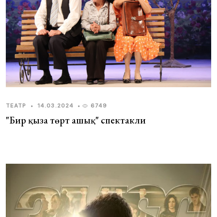
ТЕАТР
•
14.03.2024
•
6749
"Бир қызға төрт ашық" спектакли