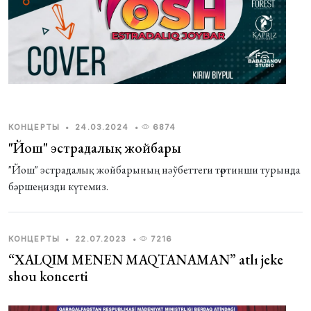
КОНЦЕРТЫ
•
24.03.2024
•
6874
"Йош" эстрадалық жойбары
"Йош" эстрадалық жойбарының нәўбеттеги төртинши турында
бәршеңизди күтемиз.
КОНЦЕРТЫ
•
22.07.2023
•
7216
“XALQIM MENEN MAQTANAMAN” atlı jeke
shou koncerti