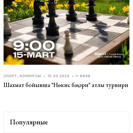
СПОРТ, КОНКУРСЫ
•
15.03.2024
•
6646
Шахмат бойынша "Нөкис бәҳәри" атлы турнири
Популярные